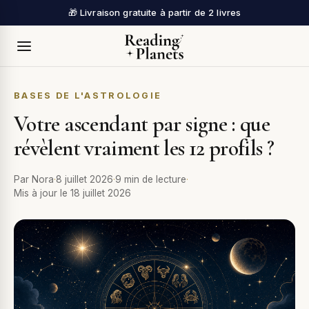
🎁 Livraison gratuite à partir de 2 livres
BASES DE L'ASTROLOGIE
Votre ascendant par signe : que
révèlent vraiment les 12 profils ?
Par
Nora
·
8 juillet 2026
·
9
min de lecture
·
Mis à jour le 18 juillet 2026