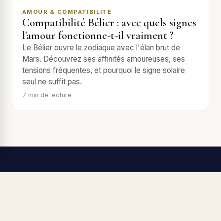
AMOUR & COMPATIBILITÉ
Compatibilité Bélier : avec quels signes
l'amour fonctionne-t-il vraiment ?
Le Bélier ouvre le zodiaque avec l'élan brut de
Mars. Découvrez ses affinités amoureuses, ses
tensions fréquentes, et pourquoi le signe solaire
seul ne suffit pas.
7
min de lecture
Reading Planets — l'astrologie qui vous
ressemble
Blog
Tous les produits
Astrobook
Astrolove
Contact