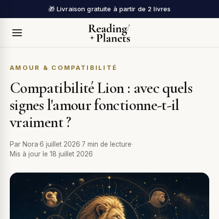
🎁 Livraison gratuite à partir de 2 livres
AMOUR & COMPATIBILITÉ
Compatibilité Lion : avec quels
signes l'amour fonctionne-t-il
vraiment ?
Par
Nora
·
6 juillet 2026
·
7
min de lecture
·
Mis à jour le 18 juillet 2026