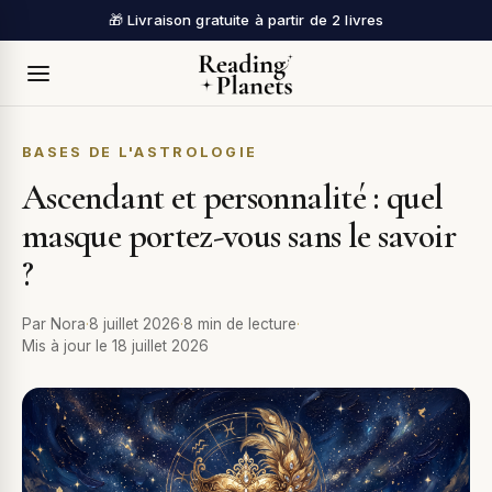
🎁 Livraison gratuite à partir de 2 livres
BASES DE L'ASTROLOGIE
Ascendant et personnalité : quel
masque portez-vous sans le savoir
?
Par
Nora
·
8 juillet 2026
·
8
min de lecture
·
Mis à jour le 18 juillet 2026