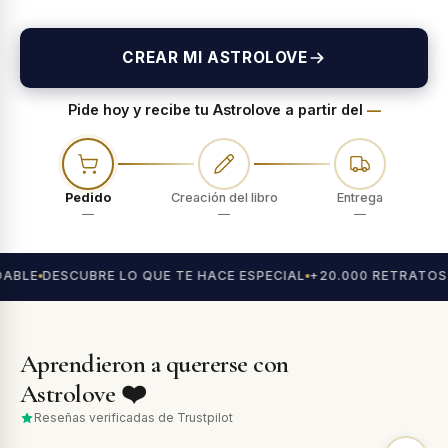
CREAR MI ASTROLOVE
Pide hoy y recibe tu Astrolove a partir del
—
Pedido
Creación del libro
Entrega
—
—
—
ABLE
DESCUBRE LO QUE TE HACE ESPECIAL
+20.000 RETRATOS
Aprendieron a quererse con
Astrolove ❤️
Reseñas verificadas de Trustpilot